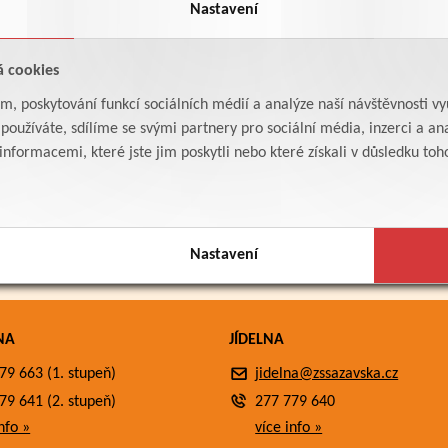
Nastavení
á cookies
am, poskytování funkcí sociálních médií a analýze naší návštěvnosti v
oužíváte, sdílíme se svými partnery pro sociální média, inzerci a ana
formacemi, které jste jim poskytli nebo které získali v důsledku toho,
Nastavení
NA
JÍDELNA
79 663 (1. stupeň)
jidelna@zssazavska.cz
79 641 (2. stupeň)
277 779 640
nfo »
více info »