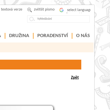
textová verze
zvětšit písmo
Powered by
A
DRUŽINA
PORADENSTVÍ
O NÁS
Zpět