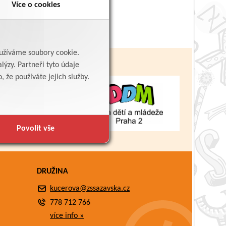
Více o cookies
yužíváme soubory cookie.
lýzy. Partneři tyto údaje
 že používáte jejich služby.
Povolit vše
DRUŽINA
kucerova@zssazavska.cz
778 712 766
více info »