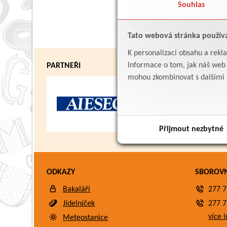
Souhlas
Tato webová stránka použív
K personalizaci obsahu a rekl
Informace o tom, jak náš web p
PARTNEŘI
mohou zkombinovat s dalšími in
Přijmout nezbytné
ODKAZY
SBOROV
Bakaláři
277 7
Jídelníček
277 7
více i
Meteostanice