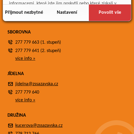
Meteostanice
informacemi, které jste jim poskytli nebo které získali v
Fotogalerie
důsledku toho, že používáte jejich služby.
Přijmout nezbytné
Nastavení
Povolit vše
Kontakty
SBOROVNA
277 779 663 (1. stupeň)
277 779 641 (2. stupeň)
více info »
JÍDELNA
jidelna@zssazavska.cz
277 779 640
více info »
DRUŽINA
kucerova@zssazavska.cz