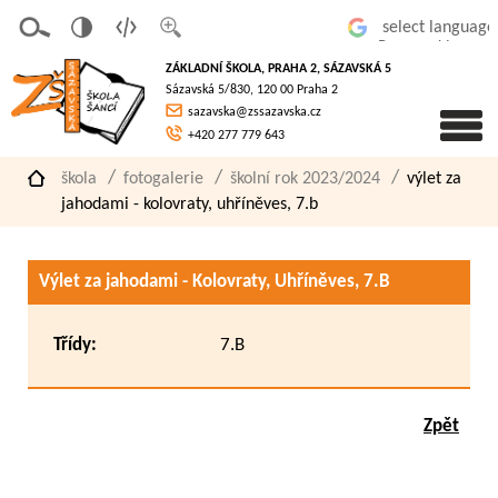
v
t
z
Powered by
erze
extov
většit
ZÁKLADNÍ ŠKOLA, PRAHA 2, SÁZAVSKÁ 5
pro
á
písmo
Sázavská 5/830, 120 00 Praha 2
slaboz
verze
sazavska@zssazavska.cz
raké
+420 277 779 643
škola
fotogalerie
školní rok 2023/2024
výlet za
jahodami - kolovraty, uhříněves, 7.b
Výlet za jahodami - Kolovraty, Uhříněves, 7.B
Třídy:
7.B
Zpět