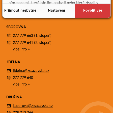
Meteostanice
informacemi, které jste jim poskytli nebo které získali v
Fotogalerie
důsledku toho, že používáte jejich služby.
Přijmout nezbytné
Nastavení
Povolit vše
Kontakty
SBOROVNA
277 779 663 (1. stupeň)
277 779 641 (2. stupeň)
více info »
JÍDELNA
jidelna@zssazavska.cz
277 779 640
více info »
DRUŽINA
kucerova@zssazavska.cz