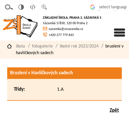
v
t
z
Powered by
erze
extov
většit
ZÁKLADNÍ ŠKOLA, PRAHA 2, SÁZAVSKÁ 5
pro
á
písmo
Sázavská 5/830, 120 00 Praha 2
slaboz
verze
sazavska@zssazavska.cz
raké
+420 277 779 643
škola
fotogalerie
školní rok 2023/2024
bruslení v
havlíčkových sadech
Bruslení v Havlíčkových sadech
Třídy:
1.A
Zpět