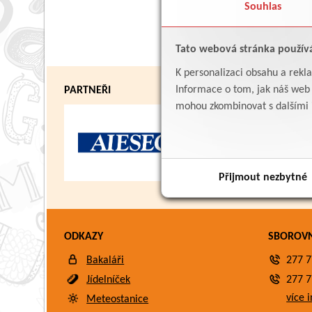
Souhlas
Tato webová stránka použív
K personalizaci obsahu a rekl
Informace o tom, jak náš web p
PARTNEŘI
mohou zkombinovat s dalšími in
Přijmout nezbytné
ODKAZY
SBOROV
Bakaláři
277 7
Jídelníček
277 7
více i
Meteostanice