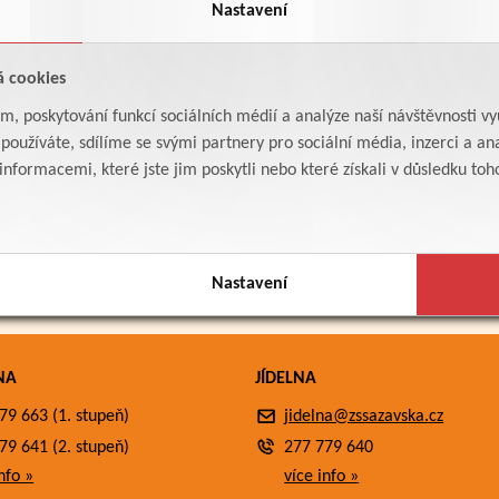
Nastavení
á cookies
am, poskytování funkcí sociálních médií a analýze naší návštěvnosti v
oužíváte, sdílíme se svými partnery pro sociální média, inzerci a ana
formacemi, které jste jim poskytli nebo které získali v důsledku toho,
Nastavení
NA
JÍDELNA
79 663 (1. stupeň)
jidelna@zssazavska.cz
79 641 (2. stupeň)
277 779 640
nfo »
více info »