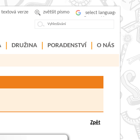
textová verze
zvětšit písmo
Powered by
A
DRUŽINA
PORADENSTVÍ
O NÁS
Zpět