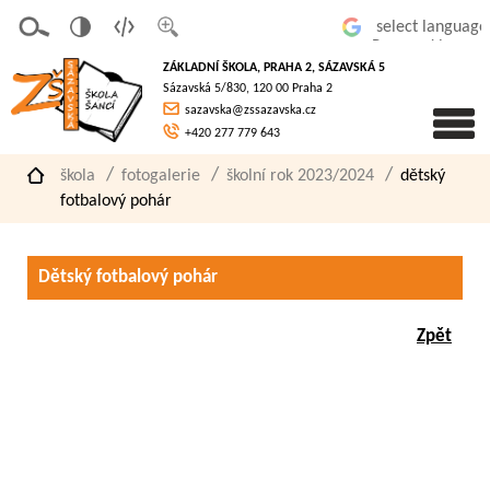
v
t
z
Powered by
erze
extov
většit
ZÁKLADNÍ ŠKOLA, PRAHA 2, SÁZAVSKÁ 5
pro
á
písmo
Sázavská 5/830, 120 00 Praha 2
slaboz
verze
sazavska@zssazavska.cz
raké
+420 277 779 643
škola
fotogalerie
školní rok 2023/2024
dětský
fotbalový pohár
Dětský fotbalový pohár
Zpět