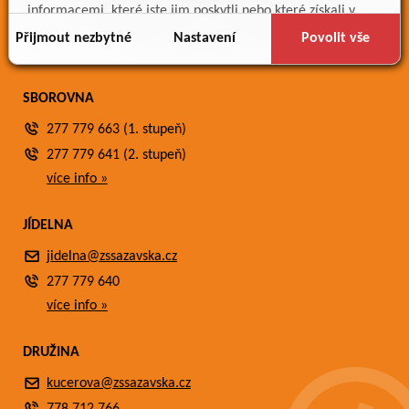
Meteostanice
informacemi, které jste jim poskytli nebo které získali v
Fotogalerie
důsledku toho, že používáte jejich služby.
Přijmout nezbytné
Nastavení
Povolit vše
Kontakty
SBOROVNA
277 779 663 (1. stupeň)
277 779 641 (2. stupeň)
více info »
JÍDELNA
jidelna@zssazavska.cz
277 779 640
více info »
DRUŽINA
kucerova@zssazavska.cz