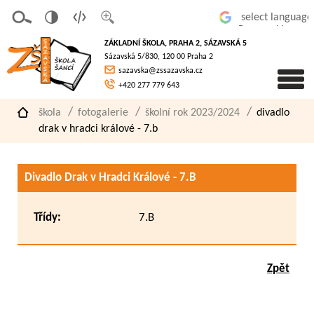
v
t
z
Powered by
erze
extov
většit
ZÁKLADNÍ ŠKOLA, PRAHA 2, SÁZAVSKÁ 5
pro
á
písmo
Sázavská 5/830, 120 00 Praha 2
slaboz
verze
sazavska@zssazavska.cz
raké
+420 277 779 643
škola
fotogalerie
školní rok 2023/2024
divadlo
drak v hradci králové - 7.b
Divadlo Drak v Hradci Králové - 7.B
Třídy:
7.B
Zpět