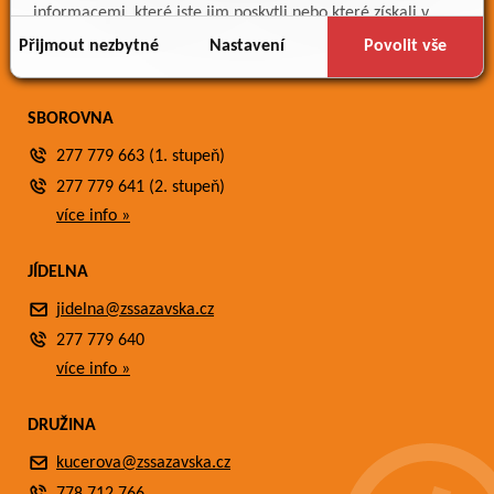
Meteostanice
informacemi, které jste jim poskytli nebo které získali v
Fotogalerie
důsledku toho, že používáte jejich služby.
Přijmout nezbytné
Nastavení
Povolit vše
Kontakty
SBOROVNA
277 779 663 (1. stupeň)
277 779 641 (2. stupeň)
více info »
JÍDELNA
jidelna@zssazavska.cz
277 779 640
více info »
DRUŽINA
kucerova@zssazavska.cz