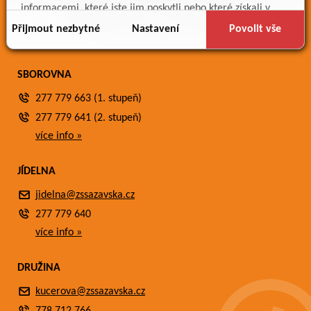
Meteostanice
informacemi, které jste jim poskytli nebo které získali v
Fotogalerie
důsledku toho, že používáte jejich služby.
Přijmout nezbytné
Nastavení
Povolit vše
Kontakty
SBOROVNA
277 779 663 (1. stupeň)
277 779 641 (2. stupeň)
více info »
JÍDELNA
jidelna@zssazavska.cz
277 779 640
více info »
DRUŽINA
kucerova@zssazavska.cz