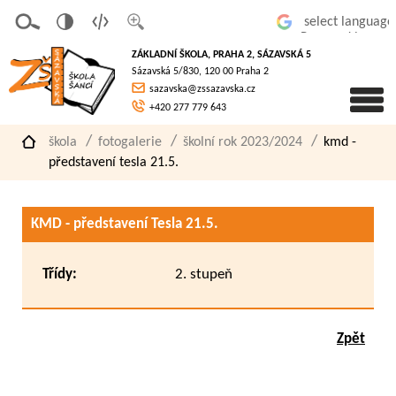
v
t
z
Powered by
erze
extov
většit
ZÁKLADNÍ ŠKOLA, PRAHA 2, SÁZAVSKÁ 5
pro
á
písmo
Sázavská 5/830, 120 00 Praha 2
slaboz
verze
sazavska@zssazavska.cz
raké
+420 277 779 643
škola
fotogalerie
školní rok 2023/2024
kmd -
představení tesla 21.5.
KMD - představení Tesla 21.5.
Třídy:
2. stupeň
Zpět