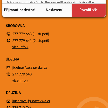
Meteostanice
informacemi, které jste jim poskytli nebo které získali v
Fotogalerie
důsledku toho, že používáte jejich služby.
Přijmout nezbytné
Nastavení
Povolit vše
Kontakty
SBOROVNA
277 779 663 (1. stupeň)
277 779 641 (2. stupeň)
více info »
JÍDELNA
jidelna@zssazavska.cz
277 779 640
více info »
DRUŽINA
kucerova@zssazavska.cz