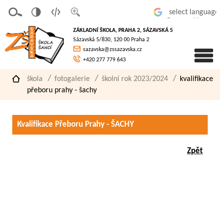
v
t
z
Powered by
erze
extov
většit
ZÁKLADNÍ ŠKOLA, PRAHA 2, SÁZAVSKÁ 5
pro
á
písmo
Sázavská 5/830, 120 00 Praha 2
slaboz
verze
sazavska@zssazavska.cz
raké
+420 277 779 643
škola
fotogalerie
školní rok 2023/2024
kvalifikace
přeboru prahy - šachy
Kvalifikace Přeboru Prahy - ŠACHY
Zpět