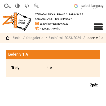
v
t
z
Powered by
erze
extov
většit
ZÁKLADNÍ ŠKOLA, PRAHA 2, SÁZAVSKÁ 5
pro
á
písmo
Sázavská 5/830, 120 00 Praha 2
slaboz
verze
sazavska@zssazavska.cz
raké
+420 277 779 643
škola
fotogalerie
školní rok 2023/2024
leden v 1.a
Leden v 1.A
Třídy:
1.A
Zpět