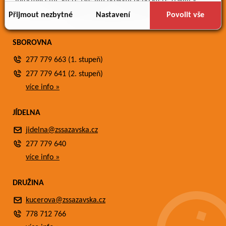
informacemi, které jste jim poskytli nebo které získali v
Fotogalerie
důsledku toho, že používáte jejich služby.
Přijmout nezbytné
Nastavení
Povolit vše
Kontakty
SBOROVNA
277 779 663 (1. stupeň)
277 779 641 (2. stupeň)
více info »
JÍDELNA
jidelna@zssazavska.cz
277 779 640
více info »
DRUŽINA
kucerova@zssazavska.cz
778 712 766