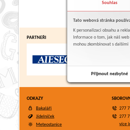
Souhlas
Tato webová stránka použív
K personalizaci obsahu a rekl
Informace o tom, jak náš web p
PARTNEŘI
mohou zkombinovat s dalšími in
Přijmout nezbytné
ODKAZY
SBOROV
Bakaláři
277 7
Jídelníček
277 7
více i
Meteostanice