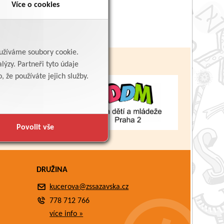
Více o cookies
yužíváme soubory cookie.
lýzy. Partneři tyto údaje
 že používáte jejich služby.
Povolit vše
DRUŽINA
kucerova@zssazavska.cz
778 712 766
více info »