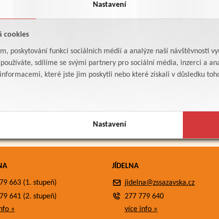
Nastavení
á cookies
am, poskytování funkcí sociálních médií a analýze naší návštěvnosti v
oužíváte, sdílíme se svými partnery pro sociální média, inzerci a ana
formacemi, které jste jim poskytli nebo které získali v důsledku toho,
Nastavení
NA
JÍDELNA
79 663 (1. stupeň)
jidelna@zssazavska.cz
79 641 (2. stupeň)
277 779 640
nfo »
více info »