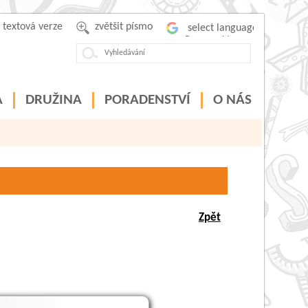
textová verze
zvětšit písmo
Powered by
A
DRUŽINA
PORADENSTVÍ
O NÁS
Zpět