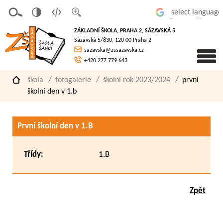
v
t
z
Powered by
erze
extov
většit
ZÁKLADNÍ ŠKOLA, PRAHA 2, SÁZAVSKÁ 5
pro
á
písmo
Sázavská 5/830, 120 00 Praha 2
slaboz
verze
sazavska@zssazavska.cz
raké
+420 277 779 643
škola
fotogalerie
školní rok 2023/2024
první
školní den v 1.b
První školní den v 1.B
Třídy:
1.B
Zpět