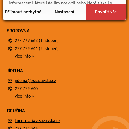
Meteostanice
informacemi, které jste jim poskytli nebo které získali v
Fotogalerie
důsledku toho, že používáte jejich služby.
Přijmout nezbytné
Nastavení
Povolit vše
Kontakty
SBOROVNA
277 779 663 (1. stupeň)
277 779 641 (2. stupeň)
více info »
JÍDELNA
jidelna@zssazavska.cz
277 779 640
více info »
DRUŽINA
kucerova@zssazavska.cz