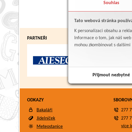
Souhlas
Tato webová stránka použív
K personalizaci obsahu a rekl
Informace o tom, jak náš web p
PARTNEŘI
mohou zkombinovat s dalšími in
Přijmout nezbytné
ODKAZY
SBOROV
Bakaláři
277 7
Jídelníček
277 7
více i
Meteostanice