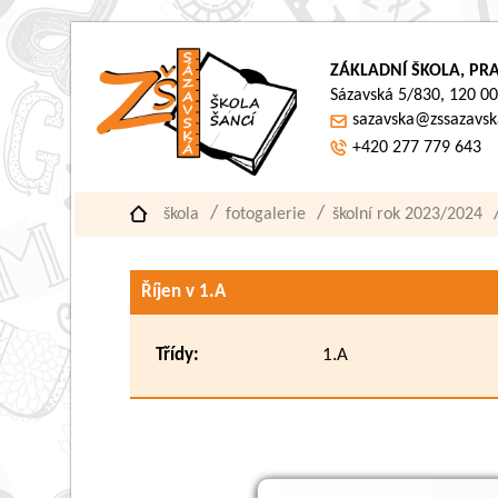
ZÁKLADNÍ ŠKOLA, PRA
Sázavská 5/830, 120 00
sazavska@zssazavsk
+420 277 779 643
škola
fotogalerie
školní rok 2023/2024
Říjen v 1.A
Třídy:
1.A