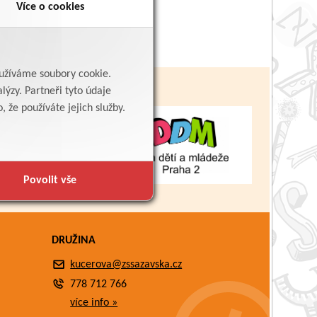
Více o cookies
yužíváme soubory cookie.
lýzy. Partneři tyto údaje
 že používáte jejich služby.
Povolit vše
DRUŽINA
kucerova@zssazavska.cz
778 712 766
více info »