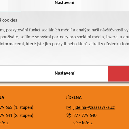
Nastavení
á cookies
am, poskytování funkcí sociálních médií a analýze naší návštěvnosti v
oužíváte, sdílíme se svými partnery pro sociální média, inzerci a ana
formacemi, které jste jim poskytli nebo které získali v důsledku toho,
Nastavení
NA
JÍDELNA
79 663 (1. stupeň)
jidelna@zssazavska.cz
79 641 (2. stupeň)
277 779 640
nfo »
více info »