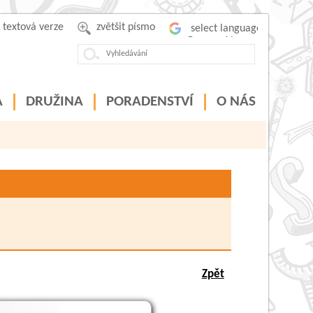
textová verze
zvětšit písmo
Powered by
A
DRUŽINA
PORADENSTVÍ
O NÁS
Zpět