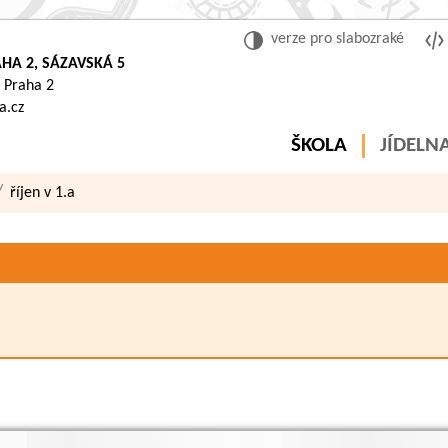
verze pro slabozraké
HA 2, SÁZAVSKÁ 5
 Praha 2
a.cz
ŠKOLA
JÍDELN
říjen v 1.a