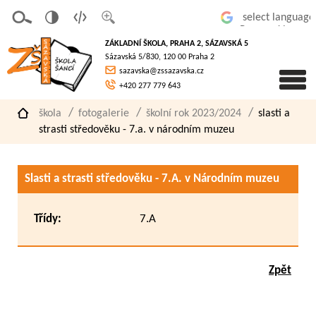
v
t
z
Powered by
erze
extov
většit
ZÁKLADNÍ ŠKOLA, PRAHA 2, SÁZAVSKÁ 5
pro
á
písmo
Sázavská 5/830, 120 00 Praha 2
slaboz
verze
sazavska@zssazavska.cz
raké
+420 277 779 643
škola
fotogalerie
školní rok 2023/2024
slasti a
strasti středověku - 7.a. v národním muzeu
Slasti a strasti středověku - 7.A. v Národním muzeu
Třídy:
7.A
Zpět