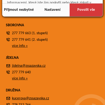
Meteostanice
informacemi, které jste jim poskytli nebo které získali v
Fotogalerie
důsledku toho, že používáte jejich služby.
Přijmout nezbytné
Nastavení
Povolit vše
Kontakty
SBOROVNA
277 779 663 (1. stupeň)
277 779 641 (2. stupeň)
více info »
JÍDELNA
jidelna@zssazavska.cz
277 779 640
více info »
DRUŽINA
kucerova@zssazavska.cz