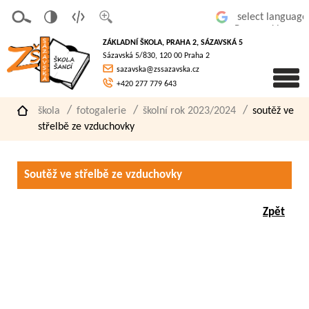
v
t
z
Powered by
erze
extov
většit
ZÁKLADNÍ ŠKOLA, PRAHA 2, SÁZAVSKÁ 5
pro
á
písmo
Sázavská 5/830, 120 00 Praha 2
slaboz
verze
sazavska@zssazavska.cz
raké
+420 277 779 643
škola
fotogalerie
školní rok 2023/2024
soutěž ve
střelbě ze vzduchovky
Soutěž ve střelbě ze vzduchovky
Zpět