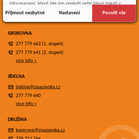
Meteostanice
informacemi, které jste jim poskytli nebo které získali v
Fotogalerie
důsledku toho, že používáte jejich služby.
Přijmout nezbytné
Nastavení
Povolit vše
Kontakty
SBOROVNA
277 779 663 (1. stupeň)
277 779 641 (2. stupeň)
více info »
JÍDELNA
jidelna@zssazavska.cz
277 779 640
více info »
DRUŽINA
kucerova@zssazavska.cz