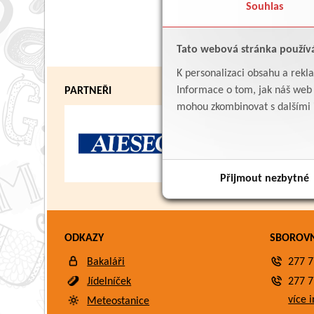
Souhlas
Tato webová stránka použív
K personalizaci obsahu a rekl
Informace o tom, jak náš web p
PARTNEŘI
mohou zkombinovat s dalšími in
Přijmout nezbytné
ODKAZY
SBOROV
Bakaláři
277 7
Jídelníček
277 7
více i
Meteostanice