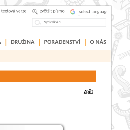
textová verze
zvětšit písmo
Powered by
A
DRUŽINA
PORADENSTVÍ
O NÁS
Zpět