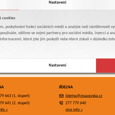
Nastavení
á cookies
am, poskytování funkcí sociálních médií a analýze naší návštěvnosti v
oužíváte, sdílíme se svými partnery pro sociální média, inzerci a ana
formacemi, které jste jim poskytli nebo které získali v důsledku toho,
Nastavení
NA
JÍDELNA
79 663 (1. stupeň)
jidelna@zssazavska.cz
79 641 (2. stupeň)
277 779 640
nfo »
více info »