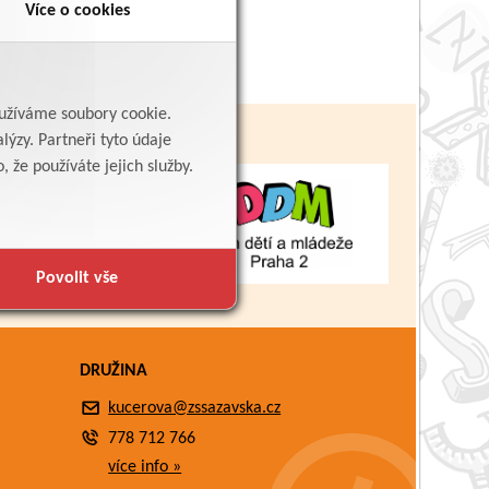
Více o cookies
yužíváme soubory cookie.
lýzy. Partneři tyto údaje
 že používáte jejich služby.
Povolit vše
DRUŽINA
kucerova@zssazavska.cz
778 712 766
více info »