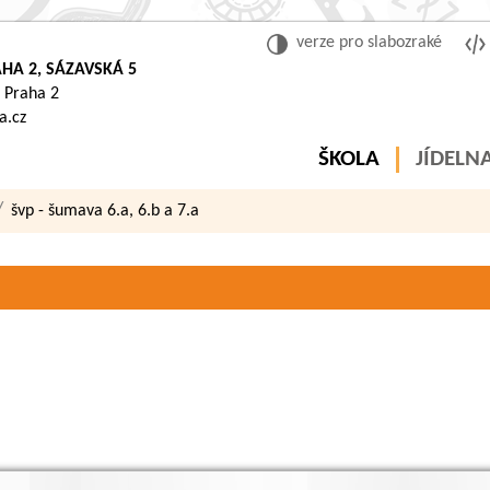
verze pro slabozraké
HA 2, SÁZAVSKÁ 5
 Praha 2
a.cz
ŠKOLA
JÍDELN
švp - šumava 6.a, 6.b a 7.a