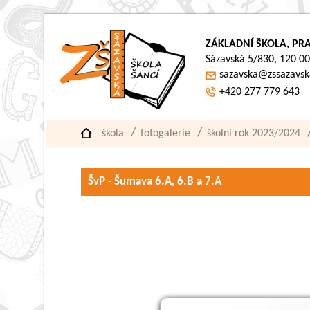
ZÁKLADNÍ ŠKOLA, PRA
Sázavská 5/830, 120 00
sazavska@zssazavsk
+420 277 779 643
škola
fotogalerie
školní rok 2023/2024
ŠvP - Šumava 6.A, 6.B a 7.A