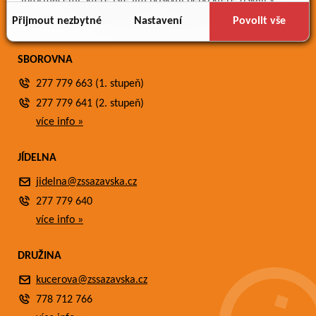
informacemi, které jste jim poskytli nebo které získali v
Fotogalerie
důsledku toho, že používáte jejich služby.
Přijmout nezbytné
Nastavení
Povolit vše
Kontakty
SBOROVNA
277 779 663 (1. stupeň)
277 779 641 (2. stupeň)
více info »
JÍDELNA
jidelna@zssazavska.cz
277 779 640
více info »
DRUŽINA
kucerova@zssazavska.cz
778 712 766