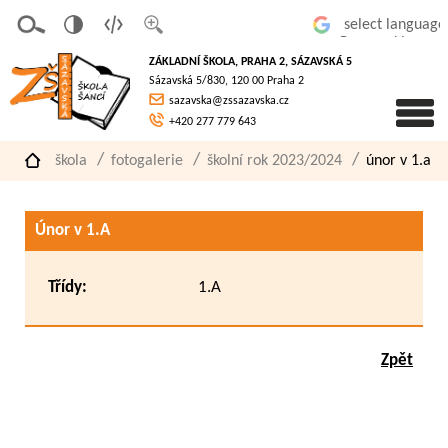
v
t
z
Powered by
erze
extov
většit
ZÁKLADNÍ ŠKOLA, PRAHA 2, SÁZAVSKÁ 5
pro
á
písmo
Sázavská 5/830, 120 00 Praha 2
slaboz
verze
sazavska@zssazavska.cz
raké
+420 277 779 643
škola
fotogalerie
školní rok 2023/2024
únor v 1.a
Únor v 1.A
Třídy:
1.A
Zpět