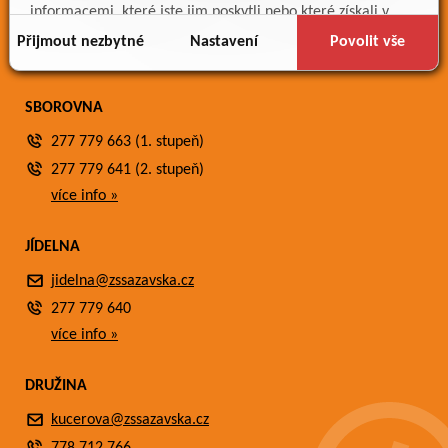
Meteostanice
informacemi, které jste jim poskytli nebo které získali v
Fotogalerie
důsledku toho, že používáte jejich služby.
Přijmout nezbytné
Nastavení
Povolit vše
Kontakty
SBOROVNA
277 779 663 (1. stupeň)
277 779 641 (2. stupeň)
více info »
JÍDELNA
jidelna@zssazavska.cz
277 779 640
více info »
DRUŽINA
kucerova@zssazavska.cz