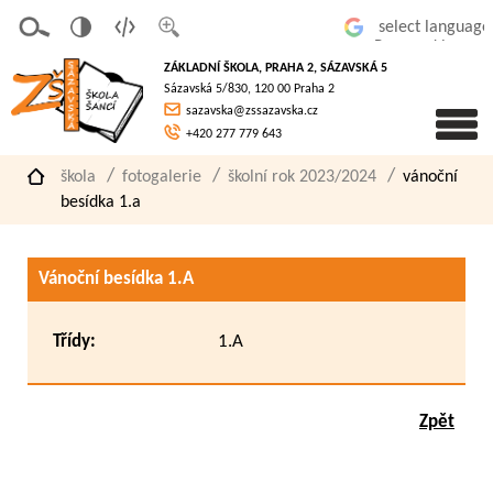
v
t
z
Powered by
erze
extov
většit
ZÁKLADNÍ ŠKOLA, PRAHA 2, SÁZAVSKÁ 5
pro
á
písmo
Sázavská 5/830, 120 00 Praha 2
slaboz
verze
sazavska@zssazavska.cz
raké
+420 277 779 643
škola
fotogalerie
školní rok 2023/2024
vánoční
besídka 1.a
Vánoční besídka 1.A
Třídy:
1.A
Zpět