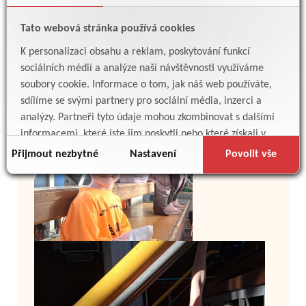
Tato webová stránka používá cookies
K personalizaci obsahu a reklam, poskytování funkcí
sociálních médií a analýze naší návštěvnosti využíváme
soubory cookie. Informace o tom, jak náš web používáte,
sdílíme se svými partnery pro sociální média, inzerci a
analýzy. Partneři tyto údaje mohou zkombinovat s dalšími
informacemi, které jste jim poskytli nebo které získali v
důsledku toho, že používáte jejich služby.
Přijmout nezbytné
Nastavení
Povolit vše