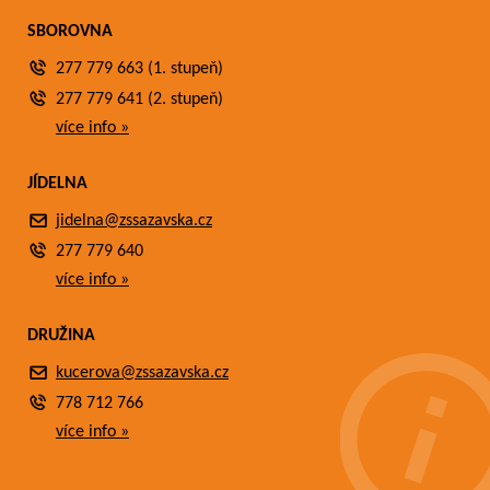
SBOROVNA
277 779 663 (1. stupeň)
277 779 641 (2. stupeň)
více info »
JÍDELNA
jidelna@zssazavska.cz
277 779 640
více info »
DRUŽINA
kucerova@zssazavska.cz
778 712 766
více info »