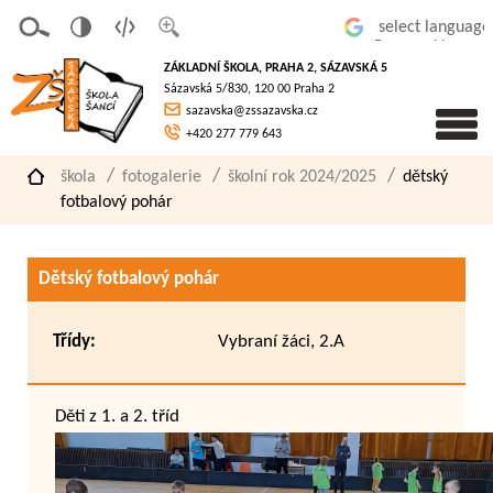
v
t
z
Powered by
erze
extov
většit
ZÁKLADNÍ ŠKOLA, PRAHA 2, SÁZAVSKÁ 5
pro
á
písmo
Sázavská 5/830, 120 00 Praha 2
slaboz
verze
sazavska@zssazavska.cz
raké
+420 277 779 643
škola
fotogalerie
školní rok 2024/2025
dětský
fotbalový pohár
Dětský fotbalový pohár
Třídy:
Vybraní žáci, 2.A
Děti z 1. a 2. tříd