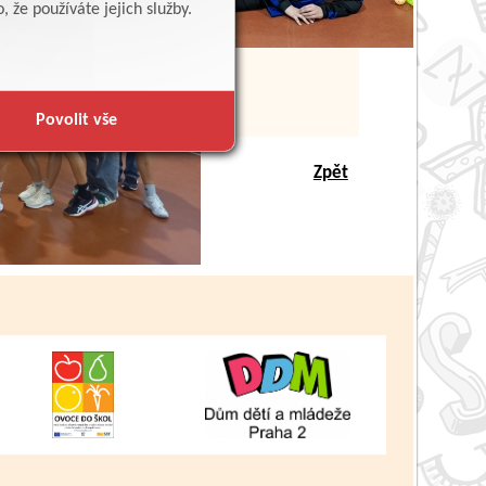
 že používáte jejich služby.
Povolit vše
Zpět