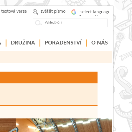
textová verze
zvětšit písmo
Powered by
A
DRUŽINA
PORADENSTVÍ
O NÁS