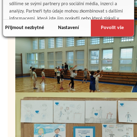
sdílíme se svými partnery pro sociální média, inzerci a
analýzy. Partneři tyto údaje mohou zkombinovat s dalšími
informacemi, které jste jim poskytli nebo které získali v
důsledku toho, že používáte jejich služby.
Přijmout nezbytné
Nastavení
Povolit vše