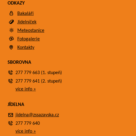
ODKAZY
Bakaláři
Jídelníček
Meteostanice
Fotogalerie
Kontakty
SBOROVNA
277 779 663 (1. stupeň)
277 779 641 (2. stupeň)
více info »
JÍDELNA
jidelna@zssazavska.cz
277 779 640
více info »