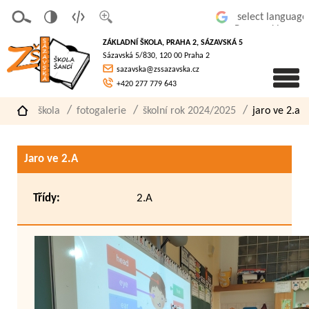
v
t
z
Powered by
erze
extov
většit
ZÁKLADNÍ ŠKOLA, PRAHA 2, SÁZAVSKÁ 5
pro
á
písmo
Sázavská 5/830, 120 00 Praha 2
slaboz
verze
sazavska@zssazavska.cz
raké
+420 277 779 643
škola
fotogalerie
školní rok 2024/2025
jaro ve 2.a
Jaro ve 2.A
Třídy:
2.A