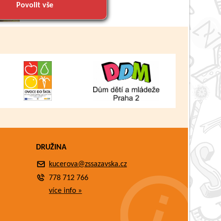
Povolit vše
DRUŽINA
kucerova@zssazavska.cz
778 712 766
více info »