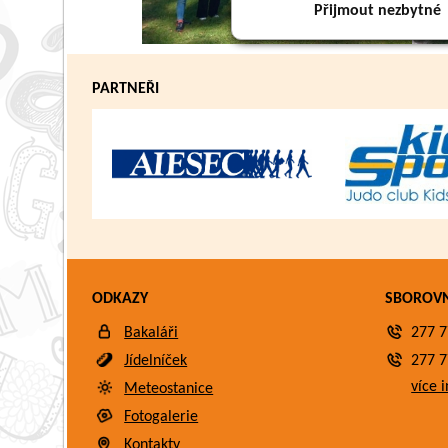
Přijmout nezbytné
PARTNEŘI
ODKAZY
SBOROV
Bakaláři
277 7
Jídelníček
277 7
více i
Meteostanice
Fotogalerie
Kontakty