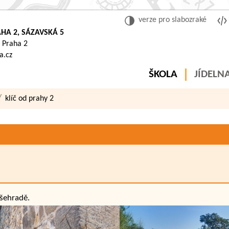
verze pro slabozraké
HA 2, SÁZAVSKÁ 5
 Praha 2
a.cz
ŠKOLA
JÍDELN
klíč od prahy 2
šehradě.