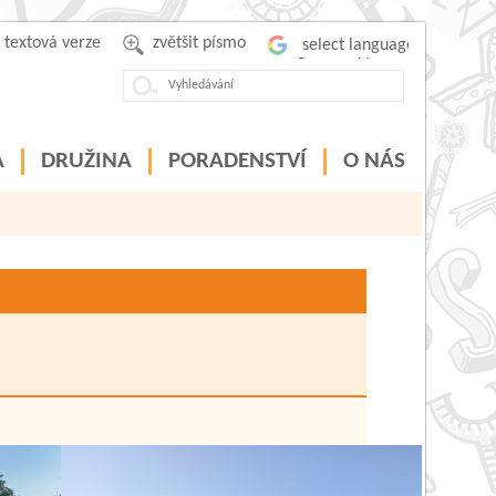
textová verze
zvětšit písmo
Powered by
A
DRUŽINA
PORADENSTVÍ
O NÁS