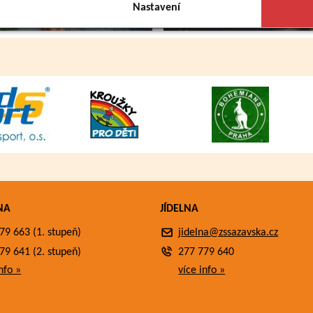
Nastavení
NA
JÍDELNA
79 663 (1. stupeň)
jidelna@zssazavska.cz
79 641 (2. stupeň)
277 779 640
nfo »
více info »