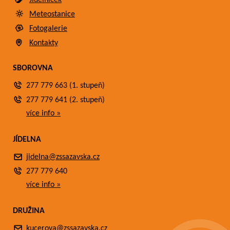
Jídelníček
Meteostanice
Fotogalerie
Kontakty
SBOROVNA
277 779 663 (1. stupeň)
277 779 641 (2. stupeň)
více info »
JÍDELNA
jidelna@zssazavska.cz
277 779 640
více info »
DRUŽINA
kucerova@zssazavska.cz