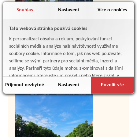
Souhlas
Nastavení
Více o cookies
Tato webová stránka používá cookies
K personalizaci obsahu a reklam, poskytování funkcí
sociálních médií a analýze naší návštěvnosti využíváme
soubory cookie. Informace o tom, jak náš web používáte,
sdílíme se svými partnery pro sociální média, inzerci a
analýzy. Partneři tyto údaje mohou zkombinovat s dalšími
informacemi, které jste jim poskytli nebo které získali v
důsledku toho, že používáte jejich služby.
Přijmout nezbytné
Nastavení
Povolit vše