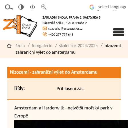
v
t
z
Powered by
erze
extov
většit
ZÁKLADNÍ ŠKOLA, PRAHA 2, SÁZAVSKÁ 5
pro
á
písmo
Sázavská 5/830, 120 00 Praha 2
slaboz
verze
sazavska@zssazavska.cz
raké
+420 277 779 643
škola
fotogalerie
školní rok 2024/2025
nizozemí -
zahraniční výlet do amsterdamu
Nizozemí - zahraniční výlet do Amsterdamu
Třídy:
Přihlášení žáci
Amsterdam a Harderwijk - největší mořský park v
Evropě