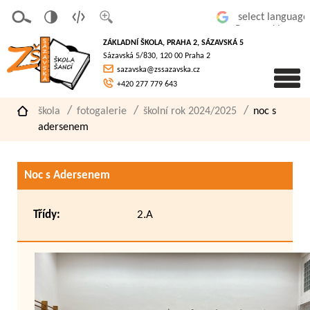
v
t
z
Powered by
erze
extov
většit
ZÁKLADNÍ ŠKOLA, PRAHA 2, SÁZAVSKÁ 5
pro
á
písmo
Sázavská 5/830, 120 00 Praha 2
slaboz
verze
sazavska@zssazavska.cz
raké
+420 277 779 643
škola
fotogalerie
školní rok 2024/2025
noc s
adersenem
Noc s Adersenem
Třídy:
2.A