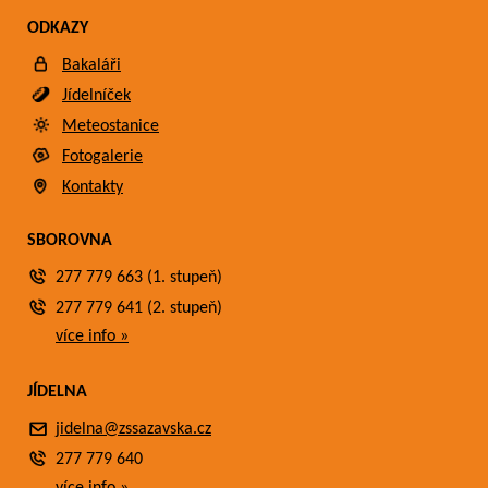
ODKAZY
Bakaláři
Jídelníček
Meteostanice
Fotogalerie
Kontakty
SBOROVNA
277 779 663 (1. stupeň)
277 779 641 (2. stupeň)
více info »
JÍDELNA
jidelna@zssazavska.cz
277 779 640