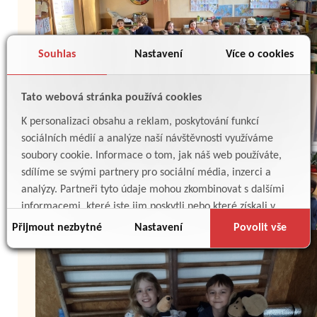
Souhlas
Nastavení
Více o cookies
Tato webová stránka používá cookies
K personalizaci obsahu a reklam, poskytování funkcí
sociálních médií a analýze naší návštěvnosti využíváme
soubory cookie. Informace o tom, jak náš web používáte,
sdílíme se svými partnery pro sociální média, inzerci a
analýzy. Partneři tyto údaje mohou zkombinovat s dalšími
informacemi, které jste jim poskytli nebo které získali v
důsledku toho, že používáte jejich služby.
Přijmout nezbytné
Nastavení
Povolit vše