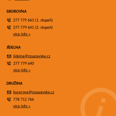
SBOROVNA
277 779 663 (1. stupeň)
277 779 641 (2. stupeň)
více info »
JÍDELNA
jidelna@zssazavska.cz
277 779 640
více info »
DRUŽINA
kucerova@zssazavska.cz
778 712 766
více info »