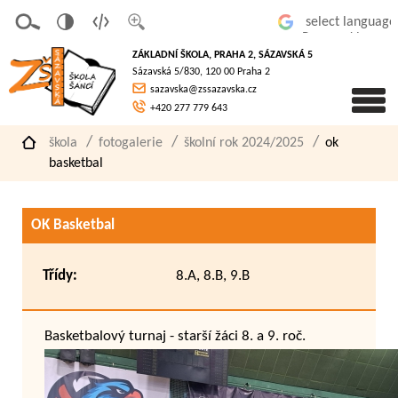
v
t
z
Powered by
erze
extov
většit
ZÁKLADNÍ ŠKOLA, PRAHA 2, SÁZAVSKÁ 5
pro
á
písmo
Sázavská 5/830, 120 00 Praha 2
slaboz
verze
sazavska@zssazavska.cz
raké
+420 277 779 643
škola
fotogalerie
školní rok 2024/2025
ok
basketbal
OK Basketbal
Třídy:
8.A, 8.B, 9.B
Basketbalový turnaj - starší žáci 8. a 9. roč.