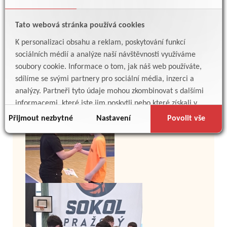
Tato webová stránka používá cookies
K personalizaci obsahu a reklam, poskytování funkcí
sociálních médií a analýze naší návštěvnosti využíváme
soubory cookie. Informace o tom, jak náš web používáte,
sdílíme se svými partnery pro sociální média, inzerci a
analýzy. Partneři tyto údaje mohou zkombinovat s dalšími
informacemi, které jste jim poskytli nebo které získali v
důsledku toho, že používáte jejich služby.
Přijmout nezbytné
Nastavení
Povolit vše