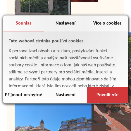
Souhlas
Nastavení
Více o cookies
Tato webová stránka používá cookies
K personalizaci obsahu a reklam, poskytování funkcí
sociálních médií a analýze naší návštěvnosti využíváme
soubory cookie. Informace o tom, jak náš web používáte,
sdílíme se svými partnery pro sociální média, inzerci a
analýzy. Partneři tyto údaje mohou zkombinovat s dalšími
informacemi, které jste jim poskytli nebo které získali v
důsledku toho, že používáte jejich služby.
Přijmout nezbytné
Nastavení
Povolit vše