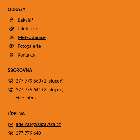
ODKAZY
Bakaláři
Jídelníček
Meteostanice
Fotogalerie
Kontakty
SBOROVNA
277 779 663 (1. stupeň)
277 779 641 (2. stupeň)
více info »
JÍDELNA
jidelna@zssazavska.cz
277 779 640