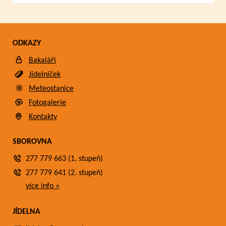
ODKAZY
Bakaláři
Jídelníček
Meteostanice
Fotogalerie
Kontakty
SBOROVNA
277 779 663 (1. stupeň)
277 779 641 (2. stupeň)
více info »
JÍDELNA