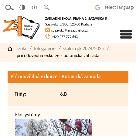
v
t
z
Powered by
erze
extov
většit
ZÁKLADNÍ ŠKOLA, PRAHA 2, SÁZAVSKÁ 5
pro
á
písmo
Sázavská 5/830, 120 00 Praha 2
slaboz
verze
sazavska@zssazavska.cz
raké
+420 277 779 643
škola
fotogalerie
školní rok 2024/2025
přírodovědná exkurze - botanická zahrada
Přírodovědná exkurze - Botanická zahrada
Třídy:
6.B
Ekosystémy