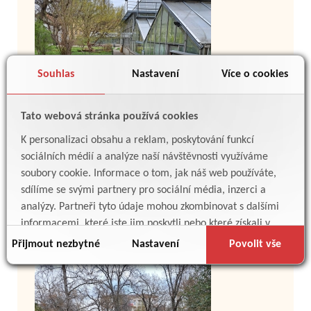
Souhlas
Nastavení
Více o cookies
Tato webová stránka používá cookies
K personalizaci obsahu a reklam, poskytování funkcí
sociálních médií a analýze naší návštěvnosti využíváme
soubory cookie. Informace o tom, jak náš web používáte,
sdílíme se svými partnery pro sociální média, inzerci a
analýzy. Partneři tyto údaje mohou zkombinovat s dalšími
informacemi, které jste jim poskytli nebo které získali v
důsledku toho, že používáte jejich služby.
Přijmout nezbytné
Nastavení
Povolit vše