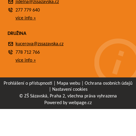
jidelna@zssazavska.cz
277 779 640
více info »
DRUŽINA
kucerova@zssazavska.cz
778 712 766
více info »
Prohlášení o přístupnosti
|
Mapa webu
|
Ochrana osobních údajů
|
Nastavení cookies
© ZŠ Sázavská, Praha 2, všechna práva vyhrazena
Powered by webpage.cz