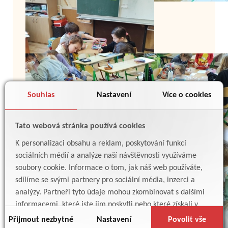
Souhlas
Nastavení
Více o cookies
Tato webová stránka používá cookies
K personalizaci obsahu a reklam, poskytování funkcí
sociálních médií a analýze naší návštěvnosti využíváme
soubory cookie. Informace o tom, jak náš web používáte,
sdílíme se svými partnery pro sociální média, inzerci a
analýzy. Partneři tyto údaje mohou zkombinovat s dalšími
informacemi, které jste jim poskytli nebo které získali v
důsledku toho, že používáte jejich služby.
Přijmout nezbytné
Nastavení
Povolit vše