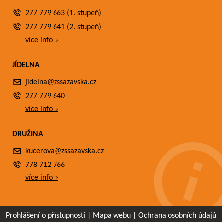
277 779 663 (1. stupeň)
277 779 641 (2. stupeň)
více info »
JÍDELNA
jidelna@zssazavska.cz
277 779 640
více info »
DRUŽINA
kucerova@zssazavska.cz
778 712 766
více info »
Prohlášení o přístupnosti
|
Mapa webu
|
Ochrana osobních údajů