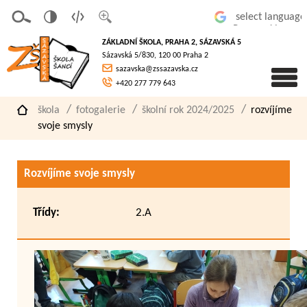
v
t
z
Powered by
erze
extov
většit
ZÁKLADNÍ ŠKOLA, PRAHA 2, SÁZAVSKÁ 5
pro
á
písmo
Sázavská 5/830, 120 00 Praha 2
slaboz
verze
sazavska@zssazavska.cz
raké
+420 277 779 643
škola
fotogalerie
školní rok 2024/2025
rozvíjíme
svoje smysly
Rozvíjíme svoje smysly
Třídy:
2.A