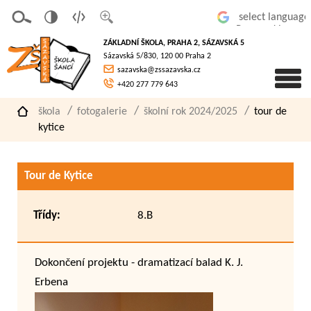
v
t
z
Powered by
erze
extov
většit
ZÁKLADNÍ ŠKOLA, PRAHA 2, SÁZAVSKÁ 5
pro
á
písmo
Sázavská 5/830, 120 00 Praha 2
slaboz
verze
sazavska@zssazavska.cz
raké
+420 277 779 643
škola
fotogalerie
školní rok 2024/2025
tour de
kytice
Tour de Kytice
Třídy:
8.B
Dokončení projektu - dramatizací balad K. J.
Erbena