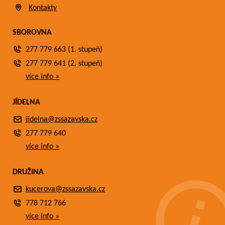
Kontakty
SBOROVNA
277 779 663 (1. stupeň)
277 779 641 (2. stupeň)
více info »
JÍDELNA
jidelna@zssazavska.cz
277 779 640
více info »
DRUŽINA
kucerova@zssazavska.cz
778 712 766
více info »