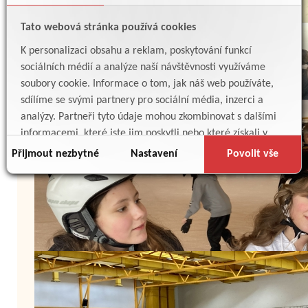
Tato webová stránka používá cookies
K personalizaci obsahu a reklam, poskytování funkcí
sociálních médií a analýze naší návštěvnosti využíváme
soubory cookie. Informace o tom, jak náš web používáte,
sdílíme se svými partnery pro sociální média, inzerci a
analýzy. Partneři tyto údaje mohou zkombinovat s dalšími
informacemi, které jste jim poskytli nebo které získali v
důsledku toho, že používáte jejich služby.
Přijmout nezbytné
Nastavení
Povolit vše