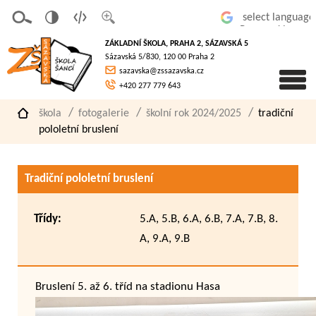
v
t
z
Powered by
erze
extov
většit
ZÁKLADNÍ ŠKOLA, PRAHA 2, SÁZAVSKÁ 5
pro
á
písmo
Sázavská 5/830, 120 00 Praha 2
slaboz
verze
sazavska@zssazavska.cz
raké
+420 277 779 643
škola
fotogalerie
školní rok 2024/2025
tradiční
pololetní bruslení
Tradiční pololetní bruslení
Třídy:
5.A, 5.B, 6.A, 6.B, 7.A, 7.B, 8.
A, 9.A, 9.B
Bruslení 5. až 6. tříd na stadionu Hasa