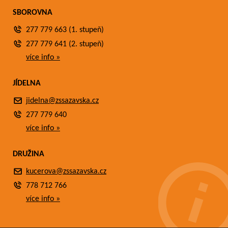
SBOROVNA
277 779 663 (1. stupeň)
277 779 641 (2. stupeň)
více info »
JÍDELNA
jidelna@zssazavska.cz
277 779 640
více info »
DRUŽINA
kucerova@zssazavska.cz
778 712 766
více info »