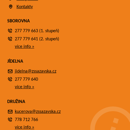
Kontakty
SBOROVNA
277 779 663 (1. stupeň)
277 779 641 (2. stupeň)
více info »
JÍDELNA
jidelna@zssazavska.cz
277 779 640
více info »
DRUŽINA
kucerova@zssazavska.cz
778 712 766
více info »