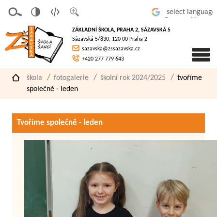
v
t
z
Powered by
erze
extov
většit
ZÁKLADNÍ ŠKOLA, PRAHA 2, SÁZAVSKÁ 5
pro
á
písmo
Sázavská 5/830, 120 00 Praha 2
slaboz
verze
sazavska@zssazavska.cz
raké
+420 277 779 643
škola
fotogalerie
školní rok 2024/2025
tvoříme
společně - leden
Tvoříme společně - leden