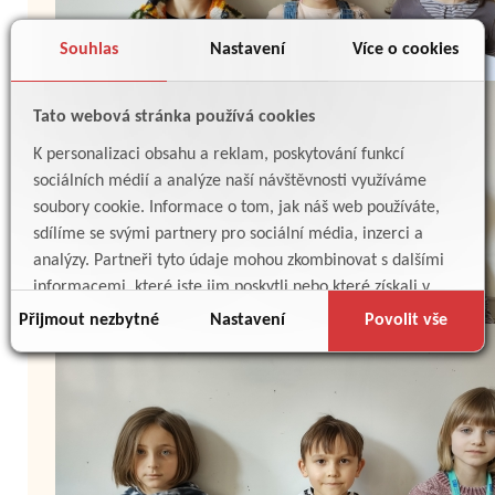
Souhlas
Nastavení
Více o cookies
Tato webová stránka používá cookies
K personalizaci obsahu a reklam, poskytování funkcí
sociálních médií a analýze naší návštěvnosti využíváme
soubory cookie. Informace o tom, jak náš web používáte,
sdílíme se svými partnery pro sociální média, inzerci a
analýzy. Partneři tyto údaje mohou zkombinovat s dalšími
informacemi, které jste jim poskytli nebo které získali v
důsledku toho, že používáte jejich služby.
Přijmout nezbytné
Nastavení
Povolit vše