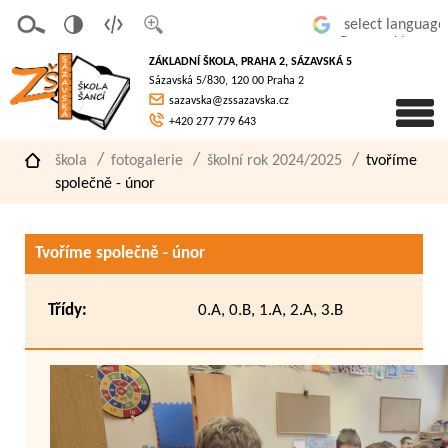
v
t
z
Powered by
erze
extov
většit
ZÁKLADNÍ ŠKOLA, PRAHA 2, SÁZAVSKÁ 5
pro
á
písmo
Sázavská 5/830, 120 00 Praha 2
slaboz
verze
sazavska@zssazavska.cz
raké
+420 277 779 643
škola
fotogalerie
školní rok 2024/2025
tvoříme
společně - únor
Tvoříme společně - únor
Třídy:
0.A, 0.B, 1.A, 2.A, 3.B