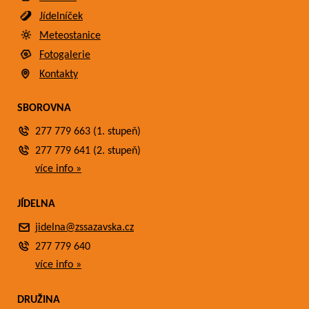
Jídelníček
Meteostanice
Fotogalerie
Kontakty
SBOROVNA
277 779 663 (1. stupeň)
277 779 641 (2. stupeň)
více info »
JÍDELNA
jidelna@zssazavska.cz
277 779 640
více info »
DRUŽINA