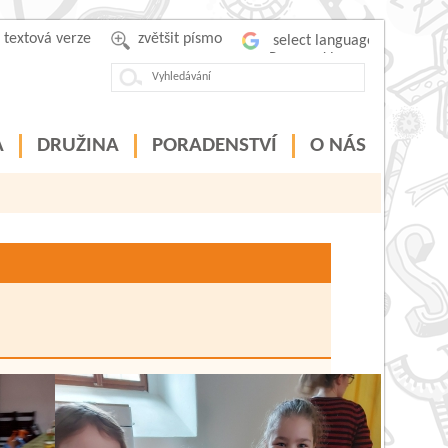
textová verze
zvětšit písmo
Powered by
A
DRUŽINA
PORADENSTVÍ
O NÁS