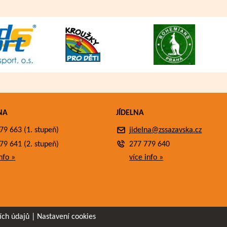
NA
JÍDELNA
79 663 (1. stupeň)
jidelna@zssazavska.cz
79 641 (2. stupeň)
277 779 640
nfo »
více info »
ích údajů
|
Nastavení cookies