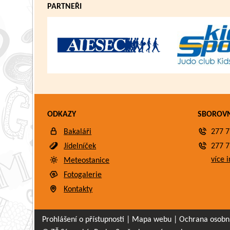
PARTNEŘI
ODKAZY
SBOROV
Bakaláři
277 7
Jídelníček
277 7
více i
Meteostanice
Fotogalerie
Kontakty
Prohlášení o přístupnosti
|
Mapa webu
|
Ochrana osobn