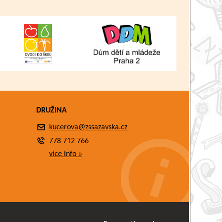
DRUŽINA
kucerova@zssazavska.cz
778 712 766
více info »