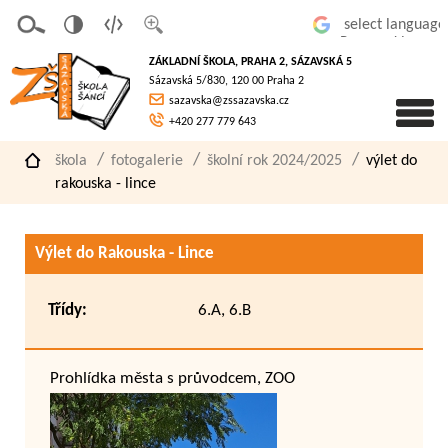
v
t
z
Powered by
erze
extov
většit
ZÁKLADNÍ ŠKOLA, PRAHA 2, SÁZAVSKÁ 5
pro
á
písmo
Sázavská 5/830, 120 00 Praha 2
slaboz
verze
sazavska@zssazavska.cz
raké
+420 277 779 643
škola
fotogalerie
školní rok 2024/2025
výlet do
rakouska - lince
Výlet do Rakouska - Lince
Třídy:
6.A, 6.B
Prohlídka města s průvodcem, ZOO