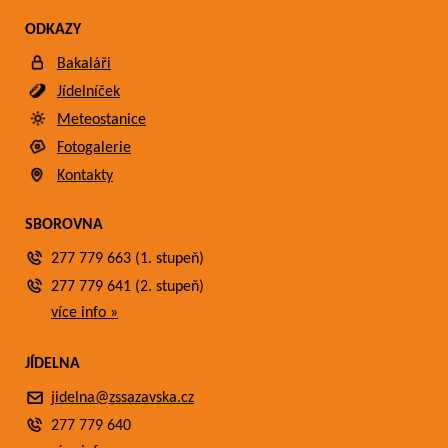
ODKAZY
Bakaláři
Jídelníček
Meteostanice
Fotogalerie
Kontakty
SBOROVNA
277 779 663 (1. stupeň)
277 779 641 (2. stupeň)
více info »
JÍDELNA
jidelna@zssazavska.cz
277 779 640