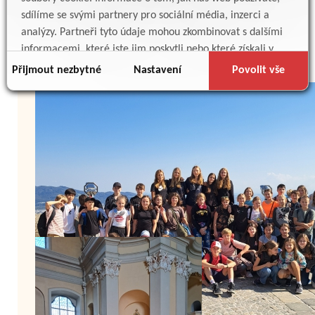
sdílíme se svými partnery pro sociální média, inzerci a
analýzy. Partneři tyto údaje mohou zkombinovat s dalšími
informacemi, které jste jim poskytli nebo které získali v
důsledku toho, že používáte jejich služby.
Přijmout nezbytné
Nastavení
Povolit vše