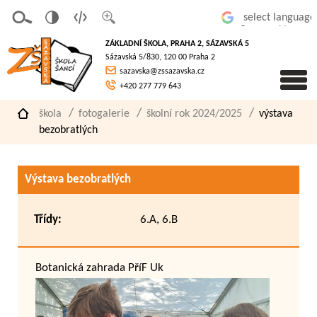
v
t
z
Powered by
erze
extov
většit
ZÁKLADNÍ ŠKOLA, PRAHA 2, SÁZAVSKÁ 5
pro
á
písmo
Sázavská 5/830, 120 00 Praha 2
slaboz
verze
sazavska@zssazavska.cz
raké
+420 277 779 643
škola
fotogalerie
školní rok 2024/2025
výstava
bezobratlých
Výstava bezobratlých
Třídy:
6.A, 6.B
Botanická zahrada PříF Uk