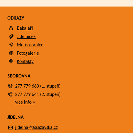
ODKAZY
Bakaláři
Jídelníček
Meteostanice
Fotogalerie
Kontakty
SBOROVNA
277 779 663 (1. stupeň)
277 779 641 (2. stupeň)
více info »
JÍDELNA
jidelna@zssazavska.cz