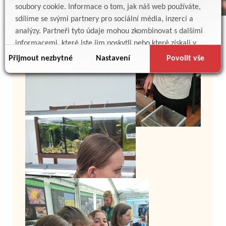
soubory cookie. Informace o tom, jak náš web používáte,
sdílíme se svými partnery pro sociální média, inzerci a
analýzy. Partneři tyto údaje mohou zkombinovat s dalšími
informacemi, které jste jim poskytli nebo které získali v
důsledku toho, že používáte jejich služby.
Přijmout nezbytné
Nastavení
Povolit vše