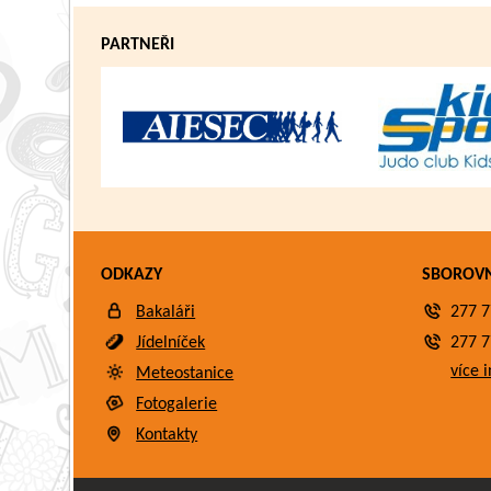
PARTNEŘI
ODKAZY
SBOROV
Bakaláři
277 7
Jídelníček
277 7
více i
Meteostanice
Fotogalerie
Kontakty