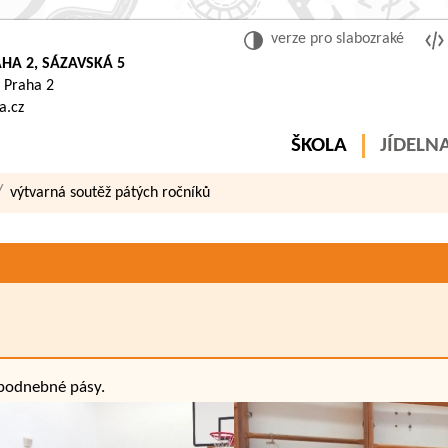
verze pro slabozraké
HA 2, SÁZAVSKÁ 5
 Praha 2
a.cz
ŠKOLA
JÍDELN
výtvarná soutěž pátých ročníků
 podnebné pásy.