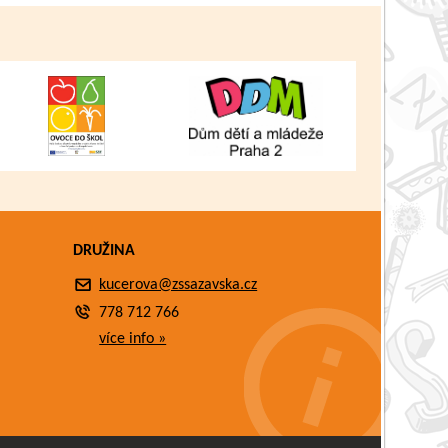
DRUŽINA
kucerova@zssazavska.cz
778 712 766
více info »