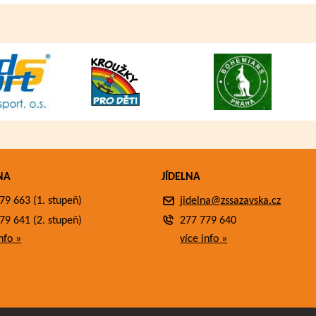
NA
JÍDELNA
79 663 (1. stupeň)
jidelna@zssazavska.cz
79 641 (2. stupeň)
277 779 640
nfo »
více info »