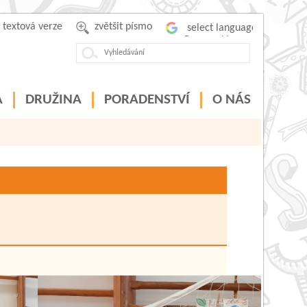
textová verze
zvětšit písmo
Powered by
A
DRUŽINA
PORADENSTVÍ
O NÁS