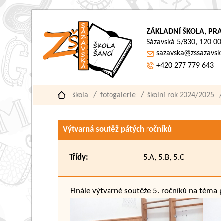
ZÁKLADNÍ ŠKOLA, PRA
Sázavská 5/830, 120 00
sazavska@zssazavsk
+420 277 779 643
škola
fotogalerie
školní rok 2024/2025
Výtvarná soutěž pátých ročníků
Třídy:
5.A, 5.B, 5.C
Finále výtvarné soutěže 5. ročníků na téma