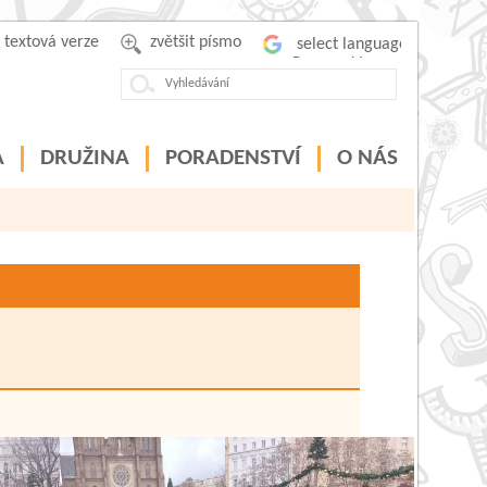
textová verze
zvětšit písmo
Powered by
A
DRUŽINA
PORADENSTVÍ
O NÁS