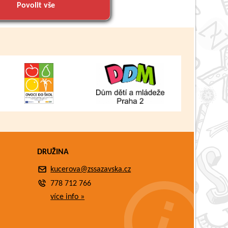
Povolit vše
DRUŽINA
kucerova@zssazavska.cz
778 712 766
více info »