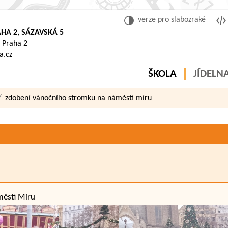
verze pro slabozraké
HA 2, SÁZAVSKÁ 5
 Praha 2
a.cz
ŠKOLA
JÍDELN
zdobení vánočního stromku na náměstí míru
B
městí Míru