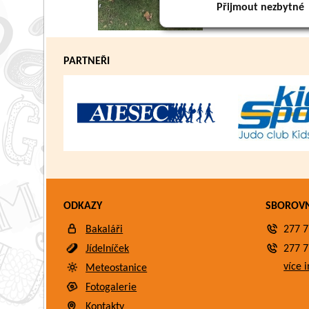
Přijmout nezbytné
PARTNEŘI
ODKAZY
SBOROV
Bakaláři
277 7
Jídelníček
277 7
více i
Meteostanice
Fotogalerie
Kontakty