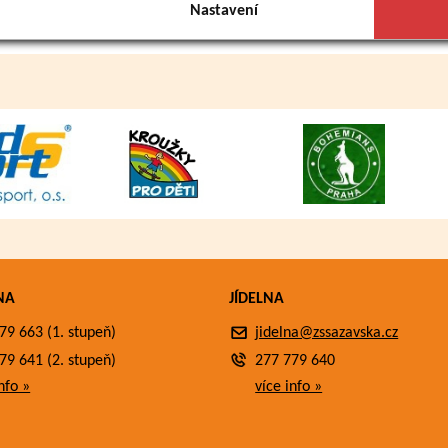
Nastavení
NA
JÍDELNA
79 663 (1. stupeň)
jidelna@zssazavska.cz
79 641 (2. stupeň)
277 779 640
nfo »
více info »