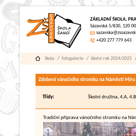
ZÁKLADNÍ ŠKOLA, PRA
Sázavská 5/830, 120 00
sazavska@zssazavsk
+420 277 779 643
škola
fotogalerie
školní rok 2024/2025
Zdobení vánočního stromku na Náměstí Míru
Třídy:
Školní družina, 4.A, 4.
Tradiční příprava vánočního stromku na Ná