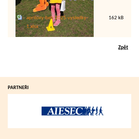
Přílohy:
aprilovy-beh-2025-vysledky-
162 kB
1.xlsx
Zpět
PARTNEŘI