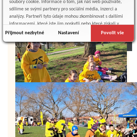
soubory cookie. Informace o tom, jak náš web používáte,
sdílíme se svými partnery pro sociální média, inzerci a
analýzy. Partneři tyto údaje mohou zkombinovat s dalšími
informacemi, které jste jim poskytli nebo které získali v
důsledku toho, že používáte jejich služby.
Přijmout nezbytné
Nastavení
Povolit vše