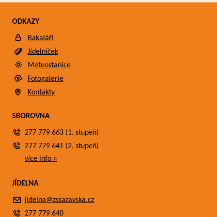
ODKAZY
Bakaláři
Jídelníček
Meteostanice
Fotogalerie
Kontakty
SBOROVNA
277 779 663 (1. stupeň)
277 779 641 (2. stupeň)
více info »
JÍDELNA
jidelna@zssazavska.cz
277 779 640