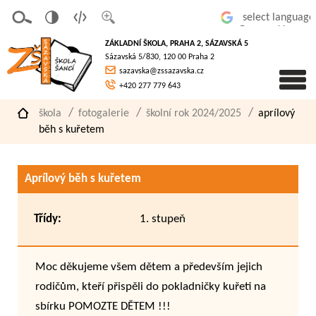
v
t
z
Powered by
erze
extov
většit
ZÁKLADNÍ ŠKOLA, PRAHA 2, SÁZAVSKÁ 5
pro
á
písmo
Sázavská 5/830, 120 00 Praha 2
slaboz
verze
sazavska@zssazavska.cz
raké
+420 277 779 643
škola
fotogalerie
školní rok 2024/2025
aprílový
běh s kuřetem
Aprílový běh s kuřetem
Třídy:
1. stupeň
Moc děkujeme všem dětem a především jejich
rodičům, kteří přispěli do pokladničky kuřeti na
sbírku POMOZTE DĚTEM !!!