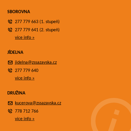
SBOROVNA
277 779 663 (1. stupeň)
277 779 641 (2. stupeň)
více info »
JÍDELNA
jidelna@zssazavska.cz
277 779 640
více info »
DRUŽINA
kucerova@zssazavska.cz
778 712 766
více info »