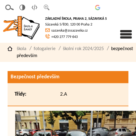
v
t
z
erze
extov
většit
ZÁKLADNÍ ŠKOLA, PRAHA 2, SÁZAVSKÁ 5
pro
á
písmo
Sázavská 5/830, 120 00 Praha 2
slaboz
verze
sazavska@zssazavska.cz
raké
+420 277 779 643
škola
fotogalerie
školní rok 2024/2025
bezpečnost
především
Bezpečnost především
Třídy:
2.A