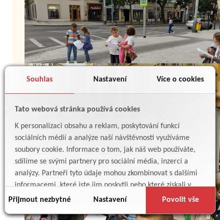
Souhlas
Nastavení
Více o cookies
Tato webová stránka používá cookies
K personalizaci obsahu a reklam, poskytování funkcí
sociálních médií a analýze naší návštěvnosti využíváme
soubory cookie. Informace o tom, jak náš web používáte,
sdílíme se svými partnery pro sociální média, inzerci a
analýzy. Partneři tyto údaje mohou zkombinovat s dalšími
informacemi, které jste jim poskytli nebo které získali v
důsledku toho, že používáte jejich služby.
Zpět
Přijmout nezbytné
Nastavení
Povolit vše