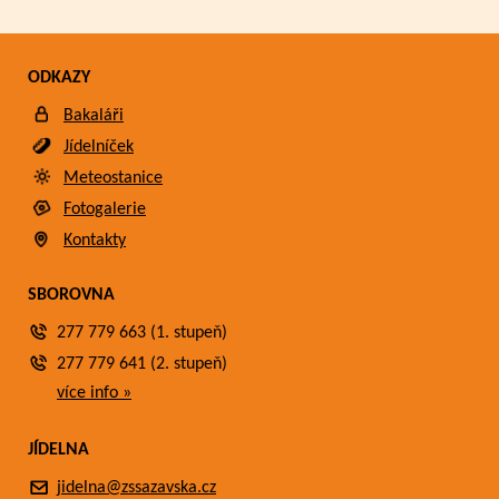
ODKAZY
Bakaláři
Jídelníček
Meteostanice
Fotogalerie
Kontakty
SBOROVNA
277 779 663 (1. stupeň)
277 779 641 (2. stupeň)
více info »
JÍDELNA
jidelna@zssazavska.cz