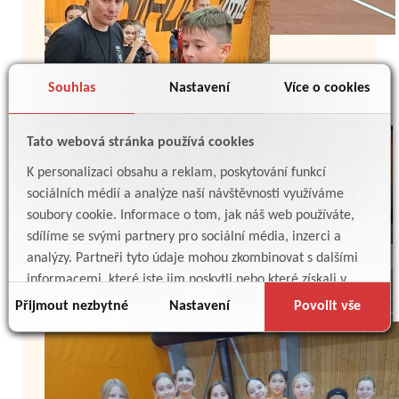
Souhlas
Nastavení
Více o cookies
Tato webová stránka používá cookies
K personalizaci obsahu a reklam, poskytování funkcí
sociálních médií a analýze naší návštěvnosti využíváme
soubory cookie. Informace o tom, jak náš web používáte,
sdílíme se svými partnery pro sociální média, inzerci a
analýzy. Partneři tyto údaje mohou zkombinovat s dalšími
informacemi, které jste jim poskytli nebo které získali v
důsledku toho, že používáte jejich služby.
Přijmout nezbytné
Nastavení
Povolit vše