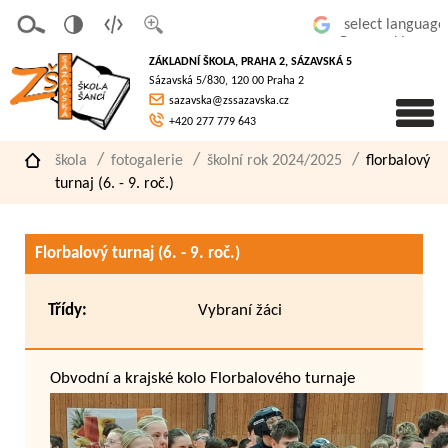
v
t
z
Powered by
erze
extov
většit
ZÁKLADNÍ ŠKOLA, PRAHA 2, SÁZAVSKÁ 5
pro
á
písmo
Sázavská 5/830, 120 00 Praha 2
slaboz
verze
sazavska@zssazavska.cz
raké
+420 277 779 643
škola
fotogalerie
školní rok 2024/2025
florbalový
turnaj (6. - 9. roč.)
Florbalový turnaj (6. - 9. roč.)
Třídy:
Vybraní žáci
Obvodní a krajské kolo Florbalového turnaje