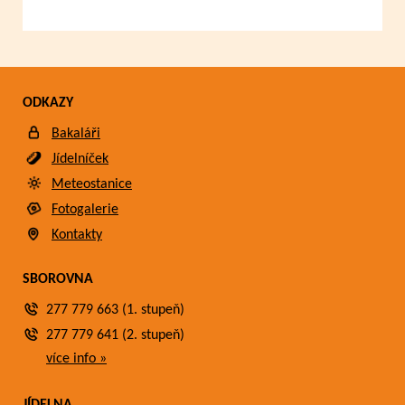
ODKAZY
Bakaláři
Jídelníček
Meteostanice
Fotogalerie
Kontakty
SBOROVNA
277 779 663 (1. stupeň)
277 779 641 (2. stupeň)
více info »