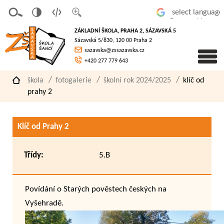
v
t
z
Powered by
erze
extov
většit
ZÁKLADNÍ ŠKOLA, PRAHA 2, SÁZAVSKÁ 5
pro
á
písmo
Sázavská 5/830, 120 00 Praha 2
slaboz
verze
sazavska@zssazavska.cz
raké
+420 277 779 643
škola
fotogalerie
školní rok 2024/2025
klíč od
prahy 2
Klíč od Prahy 2
Třídy:
5.B
Povídání o Starých pověstech českých na
Vyšehradě.