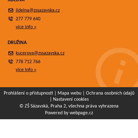
JÍDELNA
jidelna@zssazavska.cz
277 779 640
více info »
DRUŽINA
kucerova@zssazavska.cz
778 712 766
více info »
Prohlášení o přístupnosti
|
Mapa webu
|
Ochrana osobních údajů
|
Nastavení cookies
© ZŠ Sázavská, Praha 2, všechna práva vyhrazena
Powered by webpage.cz