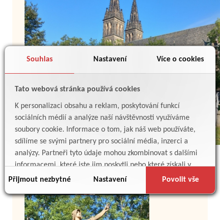
Souhlas
Nastavení
Více o cookies
Tato webová stránka používá cookies
K personalizaci obsahu a reklam, poskytování funkcí
sociálních médií a analýze naší návštěvnosti využíváme
soubory cookie. Informace o tom, jak náš web používáte,
sdílíme se svými partnery pro sociální média, inzerci a
analýzy. Partneři tyto údaje mohou zkombinovat s dalšími
informacemi, které jste jim poskytli nebo které získali v
důsledku toho, že používáte jejich služby.
Přijmout nezbytné
Nastavení
Povolit vše