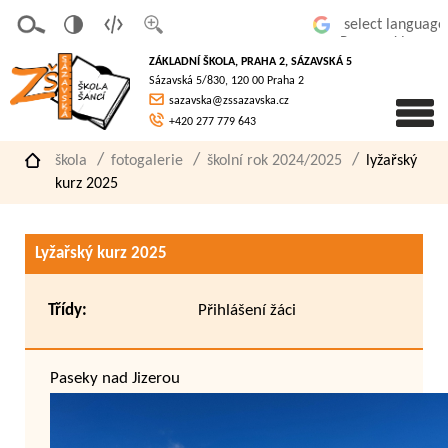
v
t
z
Powered by
erze
extov
většit
ZÁKLADNÍ ŠKOLA, PRAHA 2, SÁZAVSKÁ 5
pro
á
písmo
Sázavská 5/830, 120 00 Praha 2
slaboz
verze
sazavska@zssazavska.cz
raké
+420 277 779 643
škola
fotogalerie
školní rok 2024/2025
lyžařský
kurz 2025
Lyžařský kurz 2025
Třídy:
Přihlášení žáci
Paseky nad Jizerou