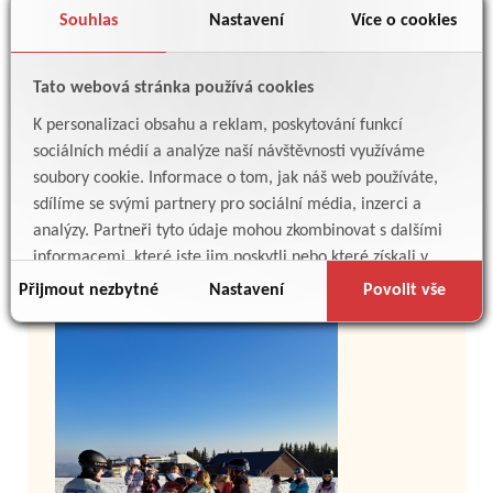
Souhlas
Nastavení
Více o cookies
Tato webová stránka používá cookies
K personalizaci obsahu a reklam, poskytování funkcí
sociálních médií a analýze naší návštěvnosti využíváme
soubory cookie. Informace o tom, jak náš web používáte,
sdílíme se svými partnery pro sociální média, inzerci a
analýzy. Partneři tyto údaje mohou zkombinovat s dalšími
informacemi, které jste jim poskytli nebo které získali v
důsledku toho, že používáte jejich služby.
Přijmout nezbytné
Nastavení
Povolit vše