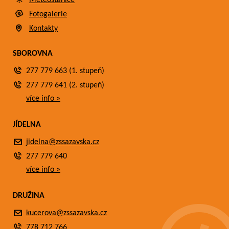
Meteostanice
Fotogalerie
Kontakty
SBOROVNA
277 779 663 (1. stupeň)
277 779 641 (2. stupeň)
více info »
JÍDELNA
jidelna@zssazavska.cz
277 779 640
více info »
DRUŽINA
kucerova@zssazavska.cz
778 712 766