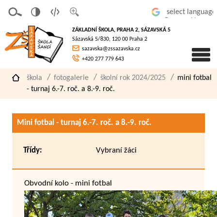
v
t
z
Powered by
erze
extov
většit
ZÁKLADNÍ ŠKOLA, PRAHA 2, SÁZAVSKÁ 5
pro
á
písmo
Sázavská 5/830, 120 00 Praha 2
slaboz
verze
sazavska@zssazavska.cz
raké
+420 277 779 643
škola
fotogalerie
školní rok 2024/2025
mini fotbal
- turnaj 6.-7. roč. a 8.-9. roč.
Mini fotbal - turnaj 6.-7. roč. a 8.-9. roč.
Třídy:
Vybraní žáci
Obvodní kolo - mini fotbal