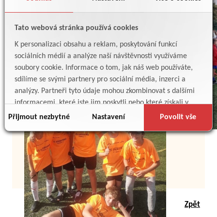
Tato webová stránka používá cookies
K personalizaci obsahu a reklam, poskytování funkcí
sociálních médií a analýze naší návštěvnosti využíváme
soubory cookie. Informace o tom, jak náš web používáte,
sdílíme se svými partnery pro sociální média, inzerci a
analýzy. Partneři tyto údaje mohou zkombinovat s dalšími
informacemi, které jste jim poskytli nebo které získali v
důsledku toho, že používáte jejich služby.
Přijmout nezbytné
Nastavení
Povolit vše
Zpět