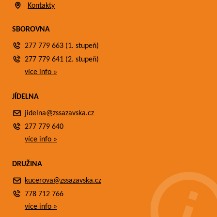
Kontakty
SBOROVNA
277 779 663 (1. stupeň)
277 779 641 (2. stupeň)
více info »
JÍDELNA
jidelna@zssazavska.cz
277 779 640
více info »
DRUŽINA
kucerova@zssazavska.cz
778 712 766
více info »