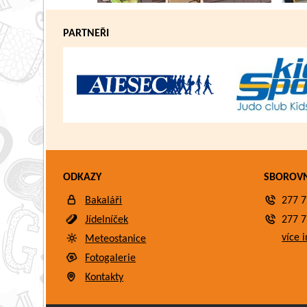
PARTNEŘI
ODKAZY
SBOROV
Bakaláři
277 7
Jídelníček
277 7
více i
Meteostanice
Fotogalerie
Kontakty