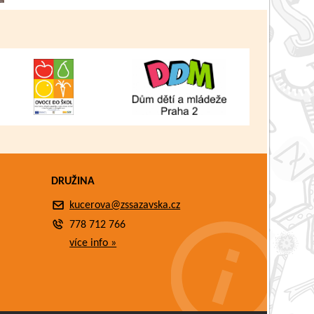
DRUŽINA
kucerova@zssazavska.cz
778 712 766
více info »