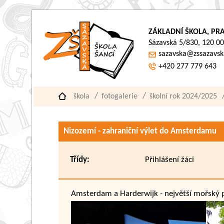
ZÁKLADNÍ ŠKOLA, PRA
Sázavská 5/830, 120 00
sazavska@zssazavsk
+420 277 779 643
škola
fotogalerie
školní rok 2024/2025
Nizozemí - zahraniční výlet do Amsterdamu
Třídy:
Přihlášení žáci
Amsterdam a Harderwijk - největší mořský 