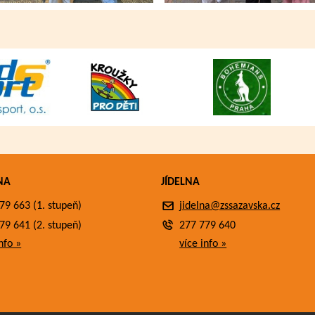
NA
JÍDELNA
79 663 (1. stupeň)
jidelna@zssazavska.cz
79 641 (2. stupeň)
277 779 640
nfo »
více info »