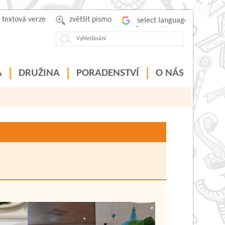
textová verze
zvětšit písmo
Powered by
A
DRUŽINA
PORADENSTVÍ
O NÁS