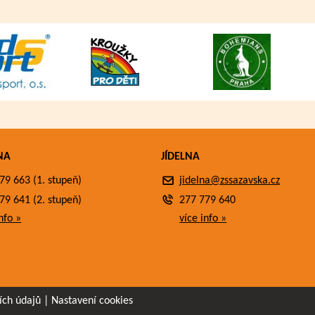
NA
JÍDELNA
79 663 (1. stupeň)
jidelna@zssazavska.cz
79 641 (2. stupeň)
277 779 640
nfo »
více info »
ích údajů
|
Nastavení cookies