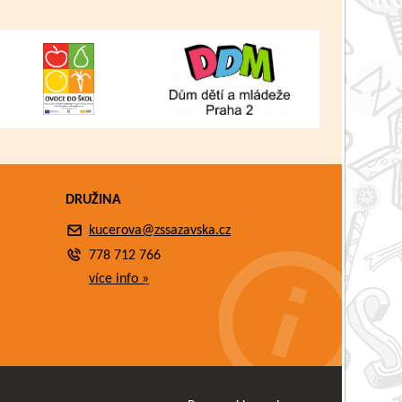
DRUŽINA
kucerova@zssazavska.cz
778 712 766
více info »