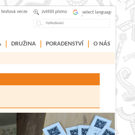
textová verze
zvětšit písmo
Powered by
A
DRUŽINA
PORADENSTVÍ
O NÁS