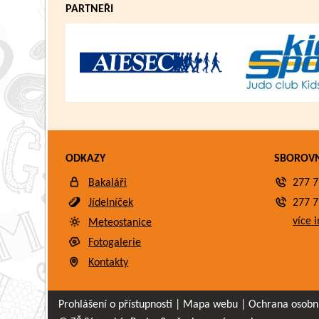
PARTNEŘI
ODKAZY
SBOROV
Bakaláři
277 7
Jídelníček
277 7
více i
Meteostanice
Fotogalerie
Kontakty
Prohlášení o přístupnosti
|
Mapa webu
|
Ochrana osobn