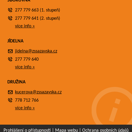
SBOROVNA
277 779 663 (1. stupeň)
277 779 641 (2. stupeň)
více info »
JÍDELNA
jidelna@zssazavska.cz
277 779 640
více info »
DRUŽINA
kucerova@zssazavska.cz
778 712 766
více info »
Prohlášení o přístupnosti
|
Mapa webu
|
Ochrana osobních údajů