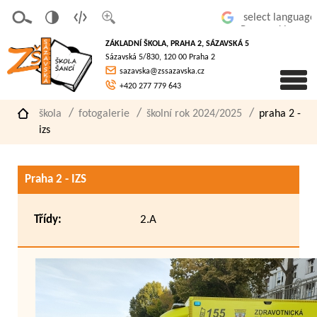
v
t
z
Powered by
erze
extov
většit
ZÁKLADNÍ ŠKOLA, PRAHA 2, SÁZAVSKÁ 5
pro
á
písmo
Sázavská 5/830, 120 00 Praha 2
slaboz
verze
sazavska@zssazavska.cz
raké
+420 277 779 643
škola
fotogalerie
školní rok 2024/2025
praha 2 -
izs
Praha 2 - IZS
Třídy:
2.A