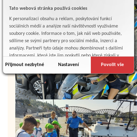
Tato webová stránka používá cookies
K personalizaci obsahu a reklam, poskytování funkcí
sociálních médií a analýze naší návštěvnosti využíváme
soubory cookie. Informace o tom, jak náš web používáte,
sdílíme se svými partnery pro sociální média, inzerci a
analýzy. Partneři tyto údaje mohou zkombinovat s dalšími
informacemi, které jste jim poskytli nebo které získali v
důsledku toho, že používáte jejich služby.
Přijmout nezbytné
Nastavení
Povolit vše