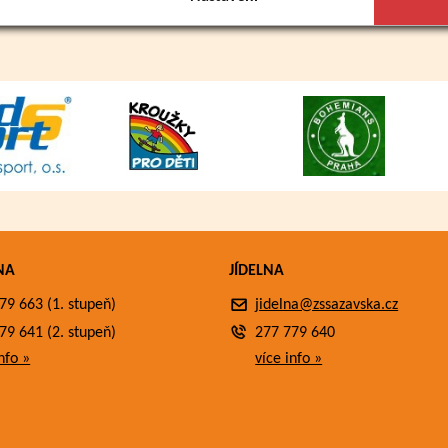
NA
JÍDELNA
79 663 (1. stupeň)
jidelna@zssazavska.cz
79 641 (2. stupeň)
277 779 640
nfo »
více info »