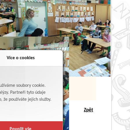
Více o cookies
yužíváme soubory cookie.
lýzy. Partneři tyto údaje
 že používáte jejich služby.
Zpět
Povolit vše