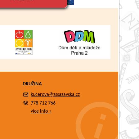
DRUŽINA
kucerova@zssazavska.cz
778 712 766
více info »