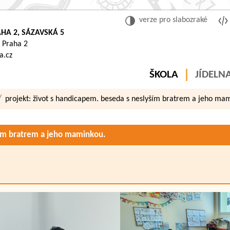
verze pro slabozraké
HA 2, SÁZAVSKÁ 5
 Praha 2
a.cz
ŠKOLA
JÍDELN
projekt: život s handicapem. beseda s neslyším bratrem a jeho ma
ším bratrem a jeho maminkou.