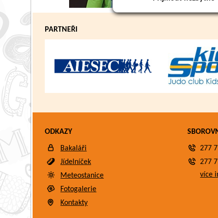
PARTNEŘI
ODKAZY
SBOROV
Bakaláři
277 7
Jídelníček
277 7
více i
Meteostanice
Fotogalerie
Kontakty