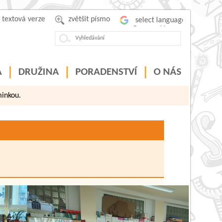
textová verze
zvětšit písmo
Powered by
A
DRUŽINA
PORADENSTVÍ
O NÁS
minkou.