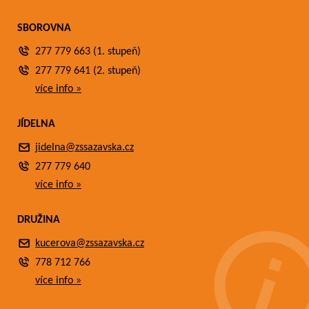
SBOROVNA
277 779 663 (1. stupeň)
277 779 641 (2. stupeň)
více info »
JÍDELNA
jidelna@zssazavska.cz
277 779 640
více info »
DRUŽINA
kucerova@zssazavska.cz
778 712 766
více info »