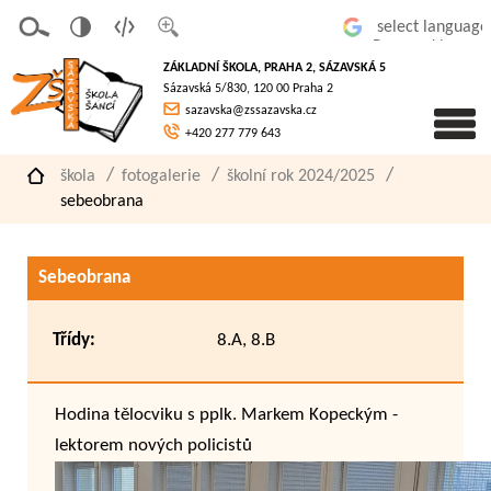
v
t
z
Powered by
erze
extov
většit
ZÁKLADNÍ ŠKOLA, PRAHA 2, SÁZAVSKÁ 5
pro
á
písmo
Sázavská 5/830, 120 00 Praha 2
slaboz
verze
sazavska@zssazavska.cz
raké
+420 277 779 643
škola
fotogalerie
školní rok 2024/2025
sebeobrana
Sebeobrana
Třídy:
8.A, 8.B
Hodina tělocviku s pplk. Markem Kopeckým -
lektorem nových policistů