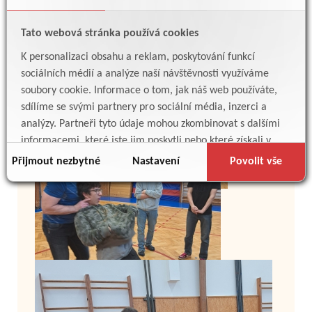
Tato webová stránka používá cookies
K personalizaci obsahu a reklam, poskytování funkcí
sociálních médií a analýze naší návštěvnosti využíváme
soubory cookie. Informace o tom, jak náš web používáte,
sdílíme se svými partnery pro sociální média, inzerci a
analýzy. Partneři tyto údaje mohou zkombinovat s dalšími
informacemi, které jste jim poskytli nebo které získali v
důsledku toho, že používáte jejich služby.
Přijmout nezbytné
Nastavení
Povolit vše