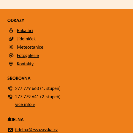
ODKAZY
Bakaláři
Jídelníček
Meteostanice
Fotogalerie
Kontakty
SBOROVNA
277 779 663 (1. stupeň)
277 779 641 (2. stupeň)
více info »
JÍDELNA
jidelna@zssazavska.cz