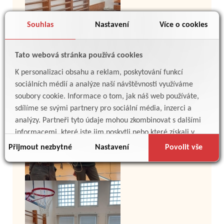
Souhlas
Nastavení
Více o cookies
Tato webová stránka používá cookies
K personalizaci obsahu a reklam, poskytování funkcí
sociálních médií a analýze naší návštěvnosti využíváme
soubory cookie. Informace o tom, jak náš web používáte,
sdílíme se svými partnery pro sociální média, inzerci a
analýzy. Partneři tyto údaje mohou zkombinovat s dalšími
informacemi, které jste jim poskytli nebo které získali v
důsledku toho, že používáte jejich služby.
Přijmout nezbytné
Nastavení
Povolit vše