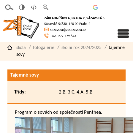
v
t
z
erze
extov
většit
ZÁKLADNÍ ŠKOLA, PRAHA 2, SÁZAVSKÁ 5
pro
á
písmo
Sázavská 5/830, 120 00 Praha 2
slaboz
verze
sazavska@zssazavska.cz
raké
+420 277 779 643
škola
fotogalerie
školní rok 2024/2025
tajemné
sovy
Tajemné sovy
Třídy:
2.B, 3.C, 4.A, 5.B
Program o sovách od společnosti Penthea.