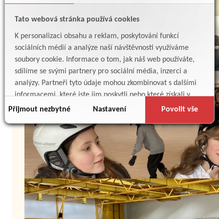
Tato webová stránka používá cookies
K personalizaci obsahu a reklam, poskytování funkcí
sociálních médií a analýze naší návštěvnosti využíváme
soubory cookie. Informace o tom, jak náš web používáte,
sdílíme se svými partnery pro sociální média, inzerci a
analýzy. Partneři tyto údaje mohou zkombinovat s dalšími
informacemi, které jste jim poskytli nebo které získali v
důsledku toho, že používáte jejich služby.
Přijmout nezbytné
Nastavení
Povolit vše