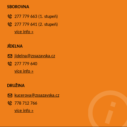
SBOROVNA
277 779 663 (1. stupeň)
277 779 641 (2. stupeň)
více info »
JÍDELNA
jidelna@zssazavska.cz
277 779 640
více info »
DRUŽINA
kucerova@zssazavska.cz
778 712 766
více info »