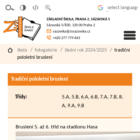
v
t
z
Powered by
erze
extov
většit
ZÁKLADNÍ ŠKOLA, PRAHA 2, SÁZAVSKÁ 5
pro
á
písmo
Sázavská 5/830, 120 00 Praha 2
slaboz
verze
sazavska@zssazavska.cz
raké
+420 277 779 643
škola
fotogalerie
školní rok 2024/2025
tradiční
pololetní bruslení
Tradiční pololetní bruslení
Třídy:
5.A, 5.B, 6.A, 6.B, 7.A, 7.B, 8.
A, 9.A, 9.B
Bruslení 5. až 6. tříd na stadionu Hasa