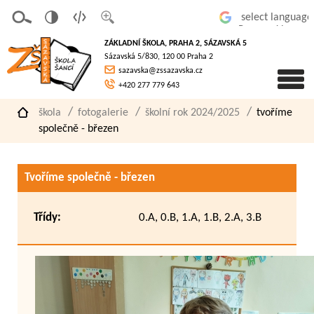
v
t
z
Powered by
erze
extov
většit
ZÁKLADNÍ ŠKOLA, PRAHA 2, SÁZAVSKÁ 5
pro
á
písmo
Sázavská 5/830, 120 00 Praha 2
slaboz
verze
sazavska@zssazavska.cz
raké
+420 277 779 643
škola
fotogalerie
školní rok 2024/2025
tvoříme
společně - březen
Tvoříme společně - březen
Třídy:
0.A, 0.B, 1.A, 1.B, 2.A, 3.B