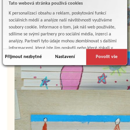
Tato webová stránka používá cookies
K personalizaci obsahu a reklam, poskytování funkcí
sociálních médií a analýze naší návštěvnosti využíváme
soubory cookie. Informace o tom, jak náš web používáte,
sdílíme se svými partnery pro sociální média, inzerci a
analýzy. Partneři tyto údaje mohou zkombinovat s dalšími
informacemi, které jste jim poskytli nebo které získali v
důsledku toho, že používáte jejich služby.
Přijmout nezbytné
Nastavení
Povolit vše