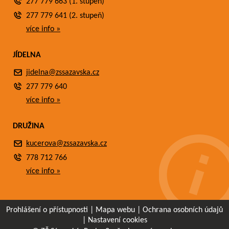
277 779 663 (1. stupeň)
277 779 641 (2. stupeň)
více info »
JÍDELNA
jidelna@zssazavska.cz
277 779 640
více info »
DRUŽINA
kucerova@zssazavska.cz
778 712 766
více info »
Prohlášení o přístupnosti
|
Mapa webu
|
Ochrana osobních údajů
|
Nastavení cookies